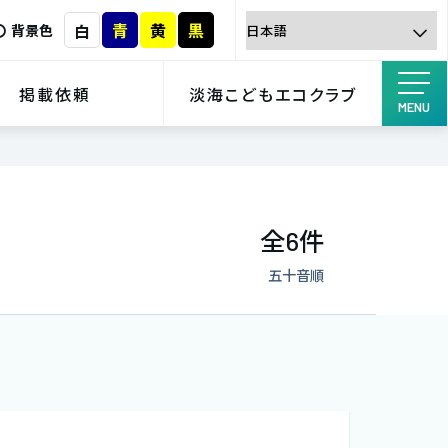
青
黄
黒
白
背景色
掲載依頼
淡海こどもエコクラブ
MENU
全
件
6
五十音順