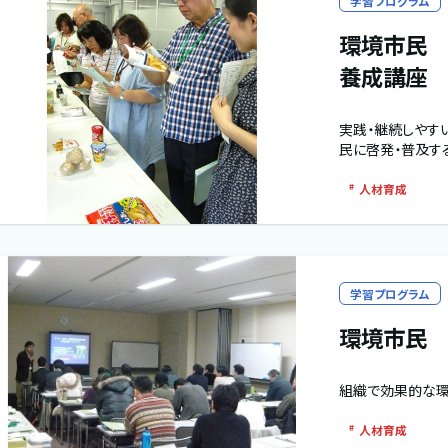
学習プログラム
環境市民 
養成講座
実践・継続しやす
民に啓発・普及す
人材育成
学習プログラム
環境市民
組織で効果的な環
人材育成