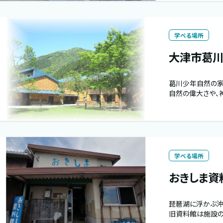
学べる場所
大津市葛
葛川少年自然の家
自然の偉大さや、
学べる場所
おきしま資
琵琶湖に浮かぶ沖
旧資料館は施設の