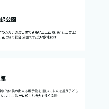
花緑公園
市のムカデ退治伝説で名高い三上山（別名：近江富士）
、花と緑の総合 公園です。広い敷地には…
学館
科学的体験の出来る展示物を通して、未来を担う子ども
大人も共に、科学に親しむ機会を多く提供…