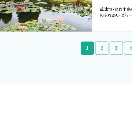
草津市・烏丸半島
のふれあい」がテ
1
2
3
4