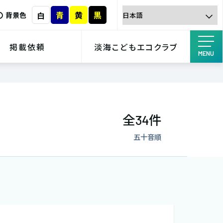
青
黄
黒
白
背景色
掲載依頼
淡海こどもエコクラブ
MENU
全
件
34
五十音順