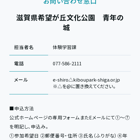
お問い合わせ窓口
滋賀県希望が丘文化公園 青年の
城
担当者名
体験学習課
電話
077-586-2111
メール
e-shiro△kiboupark-shiga.or.jp
※△を@に置き換えてください。
■申込方法
公式ホームページの専用フォームまたEメールにて①～⑦
を明記し、申込み。
①参加希望日 ②郵便番号・住所 ③氏名（ふりがな）④年