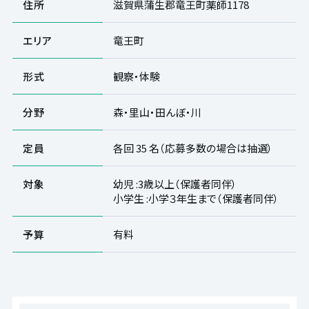
住所
滋賀県蒲生郡竜王町薬師1178
エリア
竜王町
形式
観察・体験
分野
森・里山・田んぼ・川
定員
各回 35 名（応募多数の場合は抽選）
対象
幼児 :3歳以上（保護者同伴）
小学生 :小学３年生まで（保護者同伴）
予算
有料