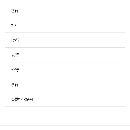
さ行
た行
は行
ま行
や行
ら行
英数字・記号