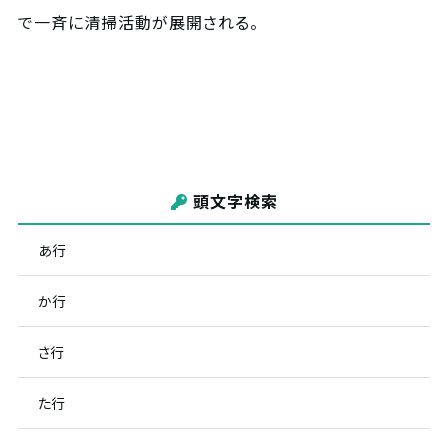
で一斉に清掃活動が展開される。
頭文字検索
あ行
か行
さ行
た行