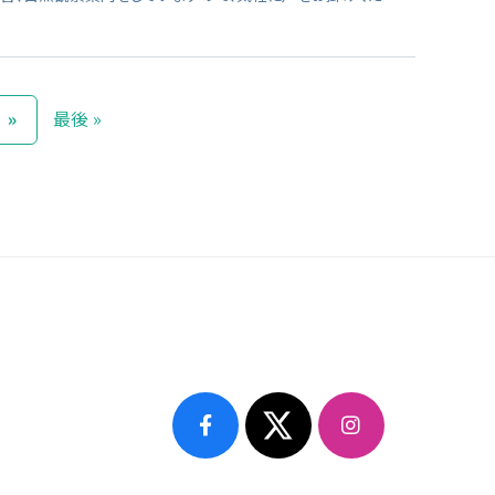
»
最後 »