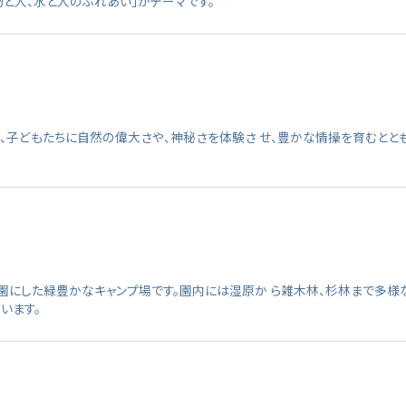
と人、水と人のふれあい」がテーマです。
子どもたちに自然の偉大さや、神秘さを体験さ せ、豊かな情操を育むととも
園にした緑豊かなキャンプ場です。園内には湿原か ら雑木林、杉林まで多様
います。