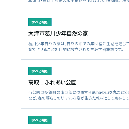
草津市・烏丸半島東の水生植物を中心とした 植物園。「植物
学べる場所
大津市葛川少年自然の家
葛川少年自然の家は、自然の中での集団宿泊生活を通して、
育てさせることを 目的に設立された生涯学習施設です。
学べる場所
高取山ふれあい公園
当公園は多賀町の南西部に位置する86haの山を丸ごと公
など、森の暮らしのリ アルな姿が生きた教材として点在して
学べる場所