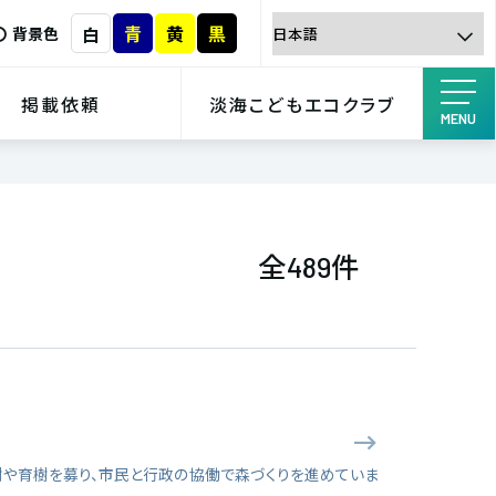
青
黄
黒
白
背景色
掲載依頼
淡海こどもエコクラブ
MENU
全
件
489
樹や育樹を募り、市民と行政の協働で森づくりを進めていま