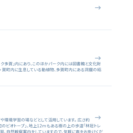
ーク多賀」内にあり、このほかパーク内には図書館と文化財
多 賀町内に生息している動植物、多賀町内にある洞窟の紹
や環境学習の場などとして活用しています。 広さ約
辺のビオトープ」、地上12ｍもある樹の上の歩道「林冠トレ
学習、自然観察案内をしていますので、気軽に声をお掛けくだ