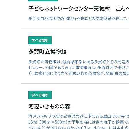
子どもネットワークセンター天気村 こん
身近な自然の中での「遊び」や他者との交流活動を通して、
学べる場所
多賀町立博物館
多賀町立博物館は、滋賀県東部にある多賀町とその周辺の自
センター、公園がありま す。 博物館内は、多賀町内で発
介、本物と同じ作り方で再現された仏像など、多賀 町の
学べる場所
河辺いきものの森
河辺いきものの森は滋賀県東近江市にある里山です。古くか
15ha（300ｍ×500m）の平地の森には森の様子が観
イル」など があります。また、ネイチャーセンターには里山