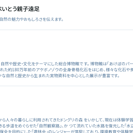
ぺいとう親子遠足
自然の魅力やおもしろさを伝えます。
然や歴史・文化をテーマにした総合博物館で す。 博物館は「あけぼのパ
見された約180万年前のアケボノゾウの全身骨格化石をはじめ、様々な化石や
豊かな自然と歴史から生まれた実物資料を中心とした展示が豊富です。
ら人々の暮らしに利用されてきたドングリの森 をいかして、現在は体験学習
察できる歩道をめぐらせた「自然観察路」、か つて流れていた水路を復元した「水
の保全を目的にした「遊林会」のレンジャーが常駐してお り、環境教育や体験