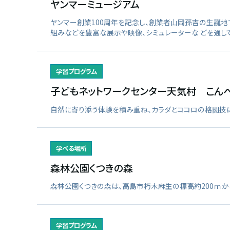
ヤンマーミュージアム
ヤンマー創業100周年を記念し、創業者山岡孫吉の生誕地
組みなどを豊富な展示や映像、シミュレーターな どを通して
学習プログラム
子どもネットワークセンター天気村 こん
自然に寄り添う体験を積み重ね、カラダとココロの格闘技
学べる場所
森林公園くつきの森
森林公園くつきの森は、高島市朽木麻生の標高約200ｍか
学習プログラム