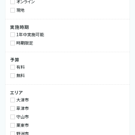
オンライン
現地
実施時期
1年中実施可能
時期限定
予算
有料
無料
エリア
大津市
草津市
守山市
栗東市
野洲市