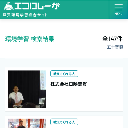
MENU
滋賀環境学習総合サイト
全
件
環境学習 検索結果
147
五十音順
教えてくれる人
株式会社日映志賀
教えてくれる人