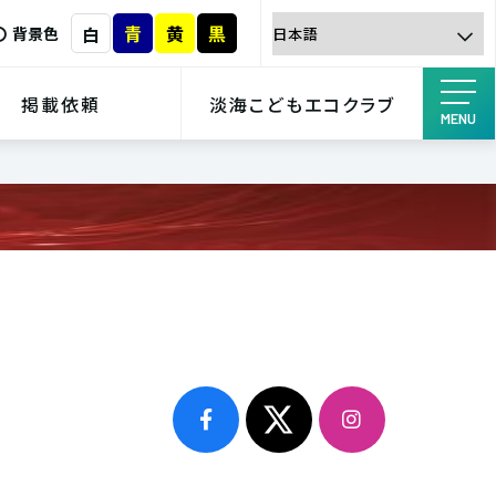
青
黄
黒
白
背景色
掲載依頼
淡海こどもエコクラブ
MENU