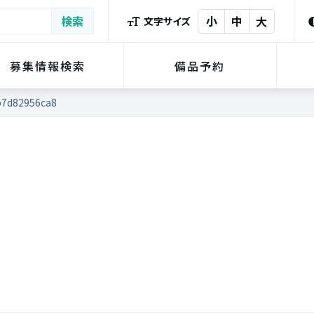
小
中
大
文字サイズ
募集情報検索
備品予約
b7d82956ca8