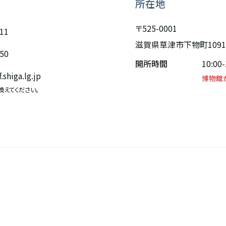
所在地
〒525-0001
811
滋賀県草津市下物町109
850
開所時間
10:00-
shiga.lg.jp
博物館
換えてください。