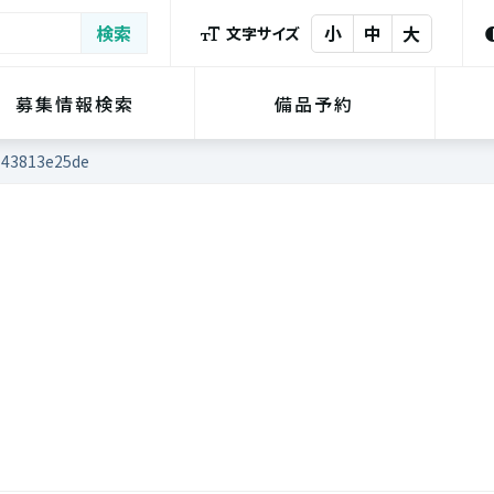
小
中
大
文字サイズ
募集情報検索
備品予約
143813e25de