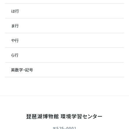
は行
ま行
や行
ら行
英数字・記号
琵琶湖博物館 環境学習センター
〒525-0001