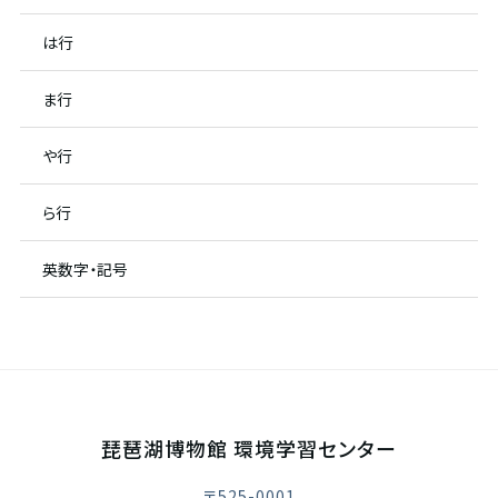
は行
ま行
や行
ら行
英数字・記号
琵琶湖博物館 環境学習センター
〒525-0001