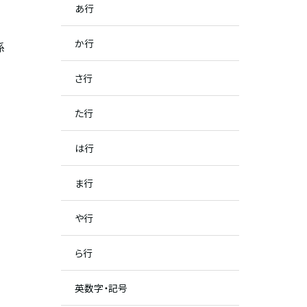
あ行
か行
係
さ行
た行
は行
ま行
や行
ら行
英数字・記号