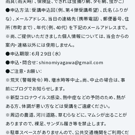
雨具（雨天時）、保険証、できれば虫捕り網、タモ網、虫かご）
●申込方法：受講申込回（例、第４弾受講希望）、氏名（ふりが
な）、メールアドレス、当日の連絡先（携帯電話）、郵便番号、住
所（市町まで）、年代（例、40代）を下記のメールアドレスまで。
※尚、ご提供いただきました個人情報については、当会からの
案内・連絡以外には使用しません。
●申込期限：６月２９日（水）
●申込・問合せ：
shinomiyagawa@gmail.com
●ご注意・お願い：
※荒天（警報発令）時、増水時等中止。尚、中止の場合は、事
前にブログでお知らせします。
※新型コロナウイルス感染、熱中症などの予防のため、熱が
ある方、体調が悪い方などは受講をご遠慮ください。
※周辺の農道、河川道路、草むらなどに、マムシが出ることが
ありますので、裸足、サンダル履き等を禁止します。
※駐車スペースがありませんので、公共交通機関をご利用くだ