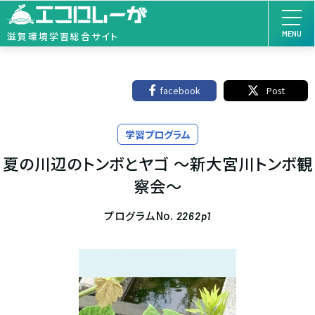
MENU
滋賀環境学習総合サイト
facebook
Post
学習プログラム
夏の川辺のトンボとヤゴ ～新大宮川トンボ観
察会～
プログラムNo.
2262p1