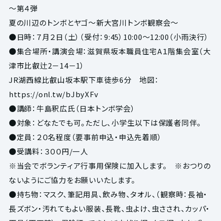
～第４弾
夏の川辺のトンボとヤゴ～新大宮川トンボ観察会～
●日時：７月２日（土）（受付：9:45）10:00～12:00（小雨決行）
●集合場所・講演会場：滋賀県坂本職員住宅A１階集会室（大
津市比叡辻2－14－1）
JR湖西線比叡山坂本駅下車徒歩6分 地図：
https://onl.tw/bJbyXFv
●講師：牛島釈広氏（日本トンボ学会）
●対象：どなたでも可。ただし、小学生以下は保護者同伴。
●定員：２０名程度（要事前申込・申込先着順）
●受講料：３００円/一人
※当会でボランティア行事用保険に加入します。 ※おつりの
ないようにご協力をお願いいたします。
●持ち物：マスク、筆記用具、飲み物、タオル、（観察時：長袖・
長ズボン・汚れてもよい服装、長靴、虫よけ、虫さされ、カッパ・