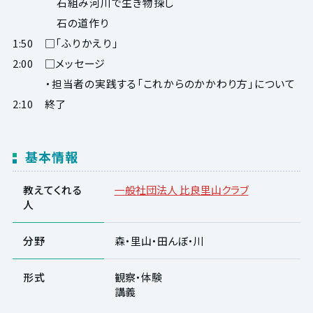
石組み河川で生き物探し
石の道作り
1:50 □「ふりかえり」
2:00 □メッセージ
・担当者の実践する「これからのかかわり方」について
2:10 終了
基本情報
教えてくれる
一般社団法人 比良里山クラブ
人
分野
森・里山・田んぼ・川
形式
観察・体験
講義