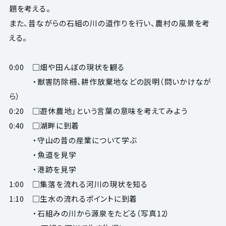
題を考える。
また、昔ながらの石組の川の道作りを行い、農村の風景を考
える。
0:00 □畑や田んぼの現状を観る
・獣害防除柵、耕作放棄地などの説明（問いかけなが
ら）
0:20 □遊休農地」という言葉の意味を考えてみよう
0:40 □湖畔に到着
・守山の昔の産業について学ぶ
・魚道を見学
・港跡を見学
1:00 □集落を流れる河川の現状を知る
1:10 □生水の流れるポイントに到着
・石組みの川から源泉をたどる（写真12）