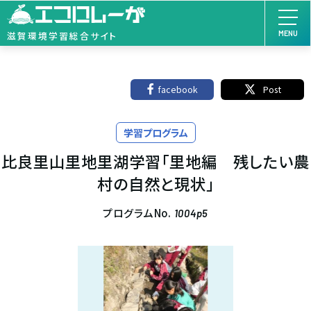
MENU
滋賀環境学習総合サイト
facebook
Post
学習プログラム
比良里山里地里湖学習「里地編 残したい農
村の自然と現状」
プログラムNo.
1004p5