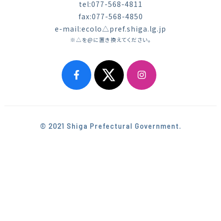
tel:077-568-4811
fax:077-568-4850
e-mail:ecolo△pref.shiga.lg.jp
※△を@に置き換えてください。
© 2021 Shiga Prefectural Government.