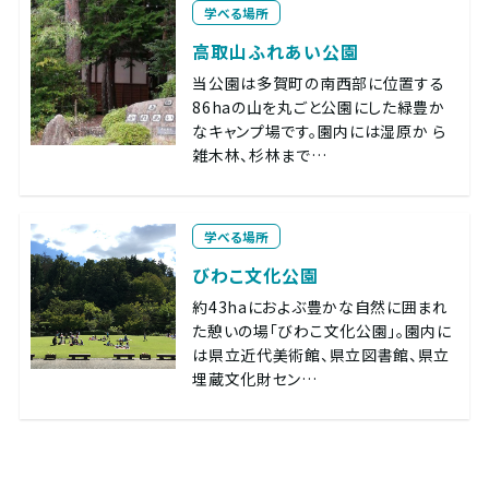
学べる場所
高取山ふれあい公園
当公園は多賀町の南西部に位置する
86haの山を丸ごと公園にした緑豊か
なキャンプ場です。園内には湿原か ら
雑木林、杉林まで…
学べる場所
びわこ文化公園
約43haにおよぶ豊かな自然に囲まれ
た憩いの場「びわこ文化公園」。園内に
は県立近代美術館、県立図書館、県立
埋蔵文化財セン…