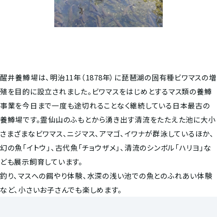
醒井養鱒場は、明治11年（1878年）に琵琶湖の固有種ビワマスの増
殖を目的に設立されました。ビワマスをはじめとするマス類の養鱒
事業を今日まで一度も途切れることなく継続している日本最古の
養鱒場です。霊仙山のふもとから湧き出す清流をたたえた池に大小
さまざまなビワマス、ニジマス、アマゴ、イワナが群泳しているほか、
幻の魚「イトウ」、古代魚「チョウザメ」、清流のシンボル「ハリヨ」な
ども展示飼育しています。
釣り、マスへの餌やり体験、水深の浅い池での魚とのふれあい体験
など、小さいお子さんでも楽しめます。