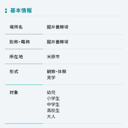
基本情報
場所名
醒井養鱒場
別称・略称
醒井養鱒場
所在地
米原市
形式
観察・体験
見学
対象
幼児
小学生
中学生
高校生
大人