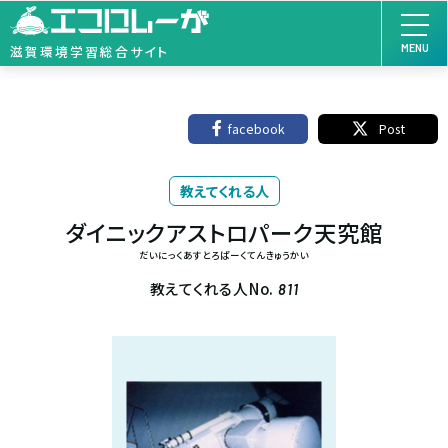
MENU
滋賀環境学習総合サイト
facebook
Post
教えてくれる人
ダイニックアストロパーク天究館
だいにっくあすとろぱーくてんきゅうかい
教えてくれる人No.
811