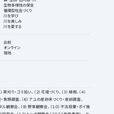
生物多様性の保全
循環型社会づくり
川を学び
川を楽しみ
川を愛する
出前
オンライン
現地
）草刈り・ゴミ拾い、（２）花壇づくり、（３）植樹、（４）
査・魚類調査、（６）アユの産卵床づくり・産卵調査、
ホタル観察会、（９）野草観察会、（１０）不法投棄・ポイ捨
災学習会、（１２）トンボ観察会（２０２２年度予定） な