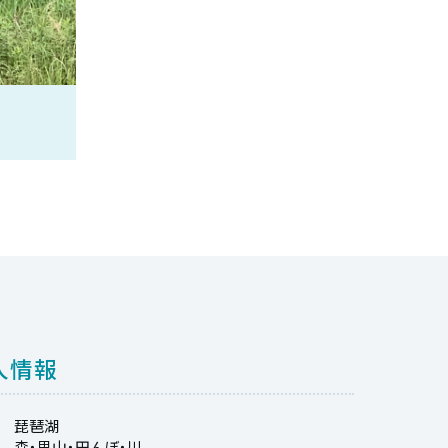
人情報
琵琶湖
森・里山・田んぼ・川