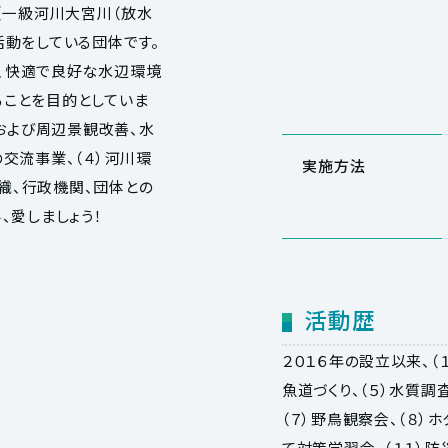
（一級河川大宮川（放水
活動をしている団体です。
、快適で良好な水辺環境
ることを目的としていま
化および周辺景観改善、水
交流事業、（４）河川環
実施方法
組織、行政機関、団体との
、愛しましょう！
活動歴
２０１６年の設立以来、（１
魚道づくり、（５）水質調
（７）野鳥観察会、（８）
て対策学習会、（１１）防