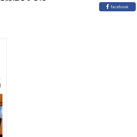
facebook
て
問