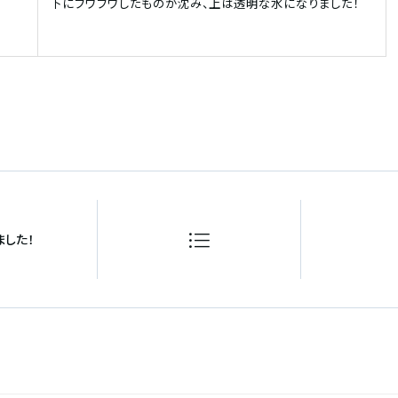
下にフワフワしたものが沈み、上は透明な水になりました！
した！