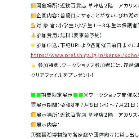
開催場所：近鉄百貨店 草津店２階 アカリス
企画内容：普段目にすることがない、びわ湖の
対 象 者：小学生（小学生１～３年生は保護者
参加費用：無料（要事前予約）
参加申込：下記URLより各開催日前日までに
https://www.pref.shiga.lg.jp/kensei/koh
参加特典：ワークショップ参加者には、琵琶湖
クリアファイルをプレゼント！
■■
期間限定展示
■■
※ワークショップ開催以
展示期間：令和８年７月８日（水）～７月21日（
展示場所：近鉄百貨店 草津店２階 アカリス
展示内容：
①琵琶湖博物館で各家庭や団体向けに貸し出