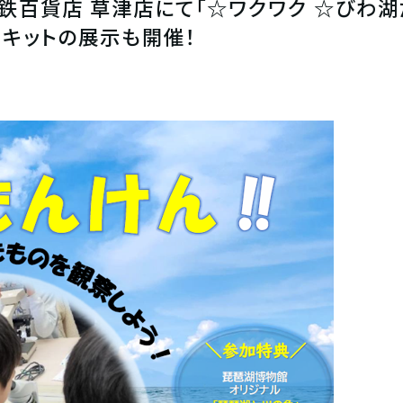
(日)】近鉄百貨店 草津店にて「☆ワクワク ☆び
観察用キットの展示も開催！