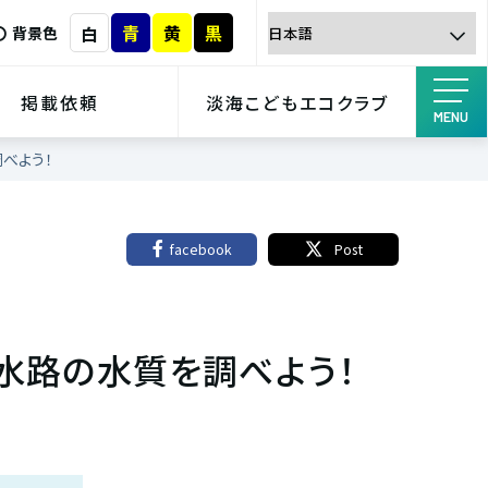
青
黄
黒
白
背景色
掲載依頼
淡海こどもエコクラブ
MENU
べよう！
facebook
Post
水路の水質を調べよう！