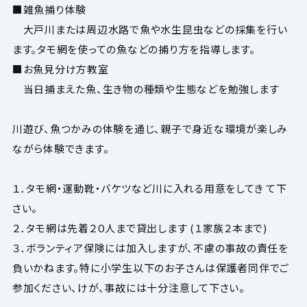
■雑魚捕り体験
大戸川または周辺水路で魚や水生昆虫などの採集を行い
ます。タモ網を使っての魚などの捕り方を指導します。
■お魚見分け方教室
当日捕まえた魚、生き物の種類や生態などを勉強します
川遊び、魚つかみの体験を通じ、親子で身近な環境が楽しみ
ながら体験できます。
１．タモ網・運動靴・バケツなど川に入れる用意をしてき て下
さい。
２．タモ網は先着２０人まで貸出します (１家族２本まで)
３．ボランティア保険には加入しますが、不慮の事故の責任を
負いかねます。特に小学生以下のお子さんは保護者同伴でご
参加ください、けが、事故には十分注意して下さい。