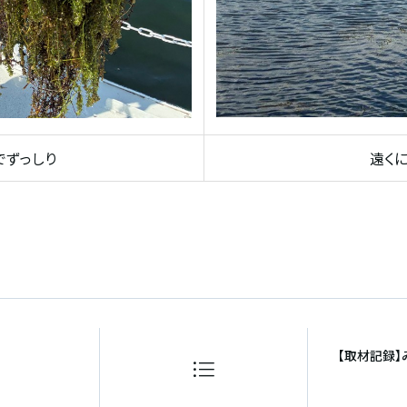
でずっしり
遠く
【取材記録】