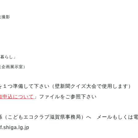
念撮影
と暮らし」
！（企画展示室）
を１つ準備して下さい（壁新聞クイズ大会で使用します）
加申込について
」ファイルをご参照下さい
係
（こどもエコクラブ滋賀県事務局）へ メールもしくは
.shiga.lg.jp