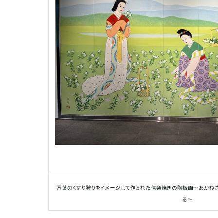
万葉のくすり狩りをイメージして作られた信楽焼きの陶板画～あかね
る～