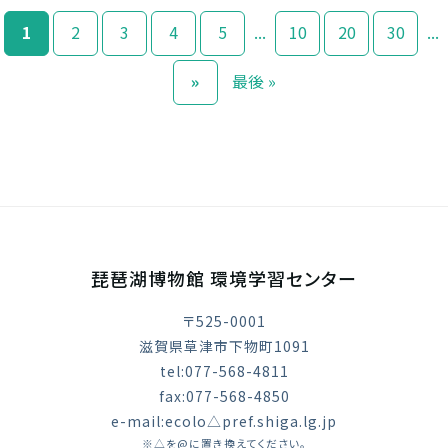
1
2
3
4
5
...
10
20
30
...
»
最後 »
琵琶湖博物館 環境学習センター
〒525-0001
滋賀県草津市下物町1091
tel:077-568-4811
fax:077-568-4850
e-mail:ecolo△pref.shiga.lg.jp
※△を@に置き換えてください。